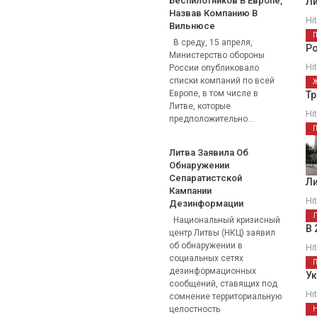
Беспилотников В Европе,
Ли
Назвав Компанию В
Hi
Вильнюсе
В среду, 15 апреля,
Р
Министерство обороны
Hi
России опубликовало
списки компаний по всей
Европе, в том числе в
Тр
Литве, которые
Hi
предположительно...
Литва Заявила Об
Обнаружении
Сепаратистской
Ли
Кампании
Hi
Дезинформации
Национальный кризисный
В 
центр Литвы (НКЦ) заявил
об обнаружении в
Hi
социальных сетях
дезинформационных
Ук
сообщений, ставящих под
Hi
сомнение территориальную
целостность