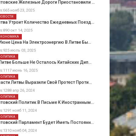
итовские Железные Дороги Приостановили …
ts:665 нояб 23, 2025
НОВОСТИ
итва Утроит Количество Ежедневных Поезд…
ts:890 окт 14, 2025
ЭКОНОМИКА
Июне Цена На Электроэнергию В Литве Бы…
ts:925 июль 03, 2025
ПОЛИТИКА
Литве Больше Не Осталось Китайских Дип…
ts:1117 июнь 16, 2025
ПОЛИТИКА
асти Литвы Выразили Свой Протест Проти…
ts:1288 апр 26, 2024
ПОЛИТИКА
итовский Политик В Письме К Иностранным…
ts:1291 нояб 11, 2024
ПОЛИТИКА
итовский Парламент Будет Иметь Постоянн…
ts:1310 нояб 04, 2024