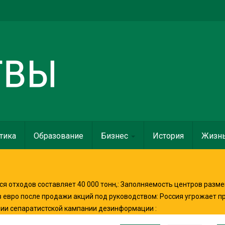
тика
Образование
Бизнес
История
Жизн
я отходов составляет 40 000 тонн,
:
Заполняемость центров разме
в евро после продажи акций под руководством
:
Россия угрожает п
нии сепаратистской кампании дезинформации
: