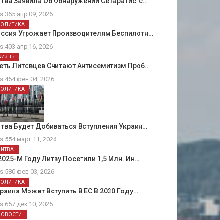
тва Заявила Об Обнаружении Сепаратистс…
ts:365 апр 09, 2026
ПОЛИТИКА
оссия Угрожает Производителям Беспилотн…
ts:403 апр 16, 2026
ЖИЗНЬ
еть Литовцев Считают Антисемитизм Проб…
ts:454 фев 04, 2026
ПОЛИТИКА
тва Будет Добиваться Вступления Украин…
ts:554 март 11, 2026
ЛИТВА
2025-М Году Литву Посетили 1,5 Млн. Ин…
ts:580 фев 03, 2026
ПОЛИТИКА
раина Может Вступить В ЕС В 2030 Году…
ts:657 дек 10, 2025
НОВОСТИ