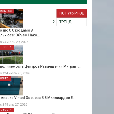
ВИЛЬНЮС
ПОПУЛЯРНОЕ
ТРЕНД
изис С Отходами В
ильнюсе: Объем Нако…
ts:74 июль 29, 2026
НОВОСТИ
аполняемость Центров Размещения Мигрант…
ts:124 июль 20, 2026
БИЗНЕС
мпания Vinted Оценена В 8 Миллиардов Е…
ts:345 апр 27, 2026
НОВОСТИ