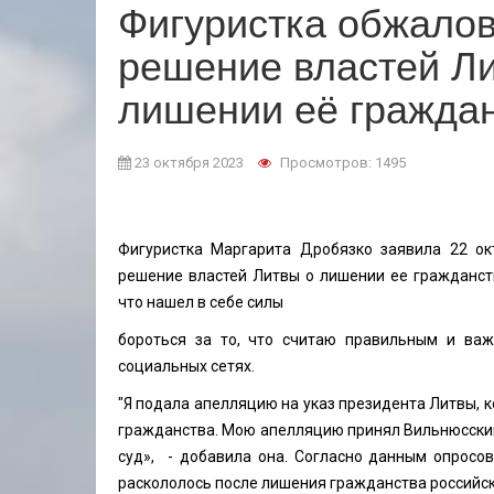
Фигуристка обжало
решение властей Л
лишении её гражда
23 октября 2023
Просмотров: 1495
Фигуристка Маргарита Дробязко заявила 22 ок
решение властей Литвы о лишении ее гражданств
что нашел в себе силы
бороться за то, что считаю правильным и важ
социальных сетях.
"Я подала апелляцию на указ президента Литвы, 
гражданства. Мою апелляцию принял Вильнюсски
суд», - добавила она. Согласно данным опросо
раскололось после лишения гражданства российск