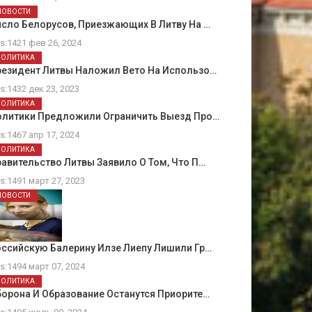
НОВОСТИ
сло Белорусов, Приезжающих В Литву На …
ts:1421 фев 26, 2024
ПОЛИТИКА
резидент Литвы Наложил Вето На Использо…
ts:1432 дек 23, 2023
ПОЛИТИКА
олитики Предложили Ограничить Выезд Про…
ts:1467 апр 17, 2024
ПОЛИТИКА
авительство Литвы Заявило О Том, Что П…
ts:1491 март 27, 2023
НОВОСТИ
ссийскую Балерину Илзе Лиепу Лишили Гр…
ts:1494 март 07, 2024
ПОЛИТИКА
орона И Образование Останутся Приорите…