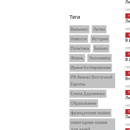
Л
Hi
Теги
Л
Hi
Вильнюс
Литва
Новости
История
В 
Hi
Политика
Бизнес
Жизнь
Экономика
В 
Hi
Ирина Котляревская
PR-бизнес Восточной
Вл
Европы
Hi
Елена Деревянко
Л
Образование
Hi
французские сказки
Л
новогодние сказки
Hi
для детей