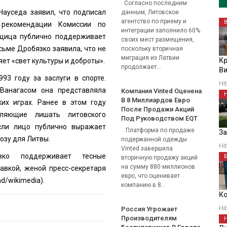
Согласно последним
Науседа заявил, что подписал
данным, Литовское
агентство по приему и
рекомендации Комиссии по
интеграции заполнило 60%
вщица публично поддерживает
своих мест размещения,
сьме Дробязко заявила, что не
поскольку вторичная
миграция из Латвии
Кр
яет «свет культуры и доброты».
продолжает...
В
93 году за заслуги в спорте.
Hi
Ванагасом она представляла
Компания Vinted Оценена
В 8 Миллиардов Евро
их играх. Ранее в этом году
После Продажи Акций
ляющие лишать литовского
Под Руководством EQT
сли лицо публично выражает
Платформа по продаже
З
озу для Литвы.
подержанной одежды
Hi
Vinted завершила
зко поддерживает тесные
вторичную продажу акций
на сумму 880 миллионов
авкой, женой пресс-секретаря
евро, что оценивает
ad
/wikimedia).
компанию в 8...
Ко
Hi
Россия Угрожает
Производителям