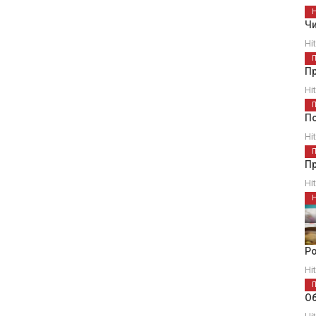
Чи
Hi
П
Hi
П
Hi
Пр
Hi
Ро
Hi
Об