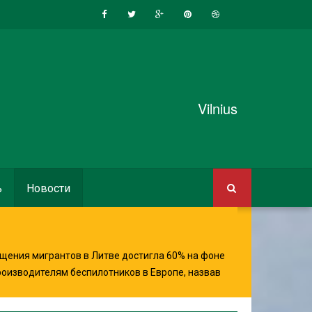
Vilnius
ь
Новости
щения мигрантов в Литве достигла 60% на фоне
роизводителям беспилотников в Европе, назвав