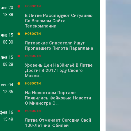
НОВОСТИ
янв 20
18:38
В Литве Расследуют Ситуацию
Со Взломом Сайта
Телекомпании
НОВОСТИ
янв 15
08:30
Литовские Спасатели Ищут
Пропавшего Пилота Параплана
НОВОСТИ
янв 15
08:28
Уровень Цен На Жильё В Литве
Достиг В 2017 Году Своего
Макси…
НОВОСТИ
сен 04
13:36
На Новостном Портале
Появились Фейковые Новости
О Министре О…
НОВОСТИ
фев 16
15:49
Литва Отмечает Сегодня Свой
100-Летний Юбилей