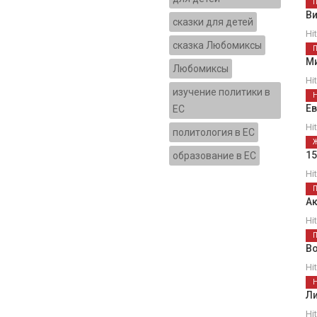
В
сказки для детей
Hi
сказка Любомиксы
М
Любомиксы
Hi
изучение политики в
Е
ЕС
Hi
политология в ЕС
1
образование в ЕС
Hi
Ак
Hi
В
Hi
Ли
Hi