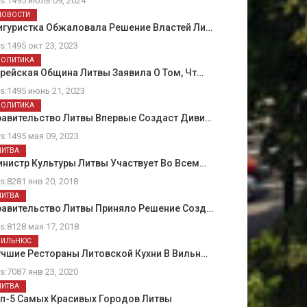
ts:1495 июль 09, 2024
НОВОСТИ
игуристка Обжаловала Решение Властей Ли…
ts:1495 окт 23, 2023
ПОЛИТИКА
рейская Община Литвы Заявила О Том, Чт…
ts:1495 июнь 21, 2023
ПОЛИТИКА
равительство Литвы Впервые Создаст Диви…
ts:1495 мая 09, 2023
ЛИТВА
нистр Культуры Литвы Участвует Во Всем…
ts:8281 янв 20, 2018
ЛИТВА
равительство Литвы Приняло Решение Созд…
ts:8128 мая 17, 2018
ВИЛЬНЮС
чшие Рестораны Литовской Кухни В Вильн…
ts:7087 янв 23, 2020
ЛИТВА
оп-5 Самых Красивых Городов Литвы