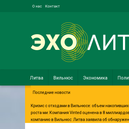
О нас
Контакт
Литва
Вильнюс
Экономика
Поли
Последние новости
Кризис с отходами в Вильнюсе: объем накопившихс
роста ми
:
Компания Vinted оценена в 8 миллиардо
компанию в Вильнюс
:
Литва заявила об обнаруже