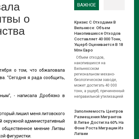
вала
ВАЖНОЕ
итвы о
Кризис С Отходами В
нства
Вильнюсе: Объем
Накопившихся Отходов
Составляет 40 000 Тонн,
Ущерб Оценивается В 18
Млн Евро
Объем отходов,
накопившихся на
Вильнюсском
тября о том, что обжаловала
региональном механо-
а. "Сегодня я рада сообщить,
биологическом заводе,
может достигать 40 000
тонн, а ущерб, причиненный
ным", - написала Дробязко в
неправильной утилизацией
Заполняемость Центров
который лишил меня литовского
Размещения Мигрантов
й окружной административный
В Литве Достигла 60% На
Фоне Роста Миграции Из
в общественное мнение Литвы
Латвии
ой фигуристки.