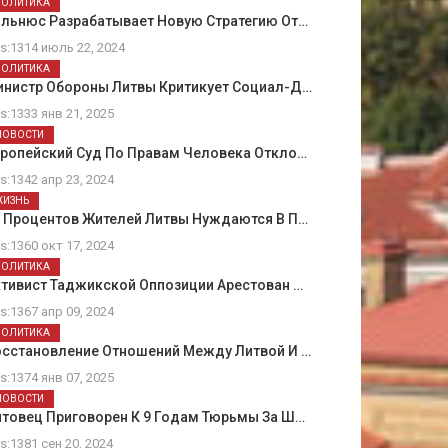
ПОЛИТИКА
ильнюс Разрабатывает Новую Стратегию От…
ts:1314 июль 22, 2024
ПОЛИТИКА
инистр Обороны Литвы Критикует Социал-Д…
ts:1333 янв 21, 2025
НОВОСТИ
вропейский Суд По Правам Человека Откло…
ts:1342 апр 23, 2024
ЖИЗНЬ
5 Процентов Жителей Литвы Нуждаются В П…
ts:1360 окт 17, 2024
ПОЛИТИКА
тивист Таджикской Оппозиции Арестован …
ts:1367 апр 09, 2024
ПОЛИТИКА
осстановление Отношений Между Литвой И …
ts:1374 янв 07, 2025
НОВОСТИ
товец Приговорен К 9 Годам Тюрьмы За Ш…
ts:1381 сен 20, 2024