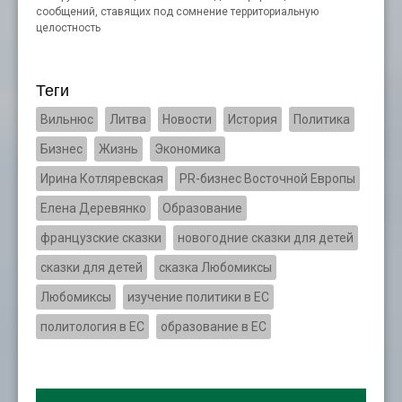
сообщений, ставящих под сомнение территориальную
целостность
Теги
Вильнюс
Литва
Новости
История
Политика
Бизнес
Жизнь
Экономика
Ирина Котляревская
PR-бизнес Восточной Европы
Елена Деревянко
Образование
французские сказки
новогодние сказки для детей
сказки для детей
сказка Любомиксы
Любомиксы
изучение политики в ЕС
политология в ЕС
образование в ЕС