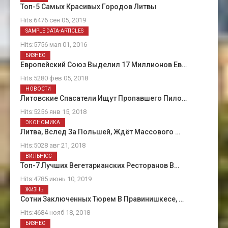
Топ-5 Самых Красивых Городов Литвы
Hits:6476 сен 05, 2019
О Нас
SAMPLE DATA-ARTICLES
Hits:5756 мая 01, 2016
БИЗНЕС
Европейский Союз Выделил 17 Миллионов Ев…
Hits:5280 фев 05, 2018
НОВОСТИ
Литовские Спасатели Ищут Пропавшего Пило…
Hits:5256 янв 15, 2018
ЭКОНОМИКА
Литва, Вслед За Польшей, Ждёт Массового …
Hits:5028 авг 21, 2018
ВИЛЬНЮС
Топ-7 Лучших Вегетарианских Ресторанов В…
Hits:4785 июнь 10, 2019
ЖИЗНЬ
Сотни Заключенных Тюрем В Правинишкесе, …
Hits:4684 нояб 18, 2018
БИЗНЕС