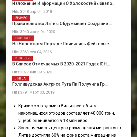
Изложение Информации О Холокосте Вызвало…
Hits:3948 апр 04, 2018
БИЗНЕС
Правительство Литвы Обдумывает Создание …
Hits:3940 июнь 04, 2020
НОВОСТИ
На Новостном Портале Появились Фейковые …
Hits:3863 сен 04, 2016
ИСТОРИЯ
В Список Отмечаемых В 2020-2021 Годах ЮН…
Hits:3827 янв 09, 2020
ЛИТВА
Голливудская Актриса Рута Ли Получила Гр…
Hits:3791 март 03, 2019
Кризис с отходами в Вильнюсе: объем
накопившихся отходов составляет 40 000 тонн,
ущерб оценивается в 18 млн евро
Заполняемость центров размещения мигрантов в
Литве достигла 60% на фоне роста миграции из