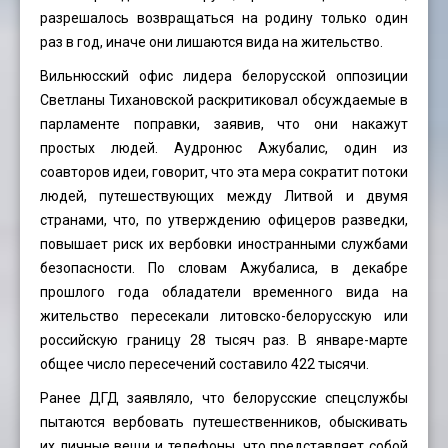
разрешалось возвращаться на родину только один
раз в год, иначе они лишаются вида на жительство.
Вильнюсский офис лидера белорусской оппозиции
Светланы Тихановской раскритиковал обсуждаемые в
парламенте поправки, заявив, что они накажут
простых людей. Аудронюс Ажубалис, один из
соавторов идеи, говорит, что эта мера сократит потоки
людей, путешествующих между Литвой и двумя
странами, что, по утверждению офицеров разведки,
повышает риск их вербовки иностранными службами
безопасности. По словам Ажубалиса, в декабре
прошлого года обладатели временного вида на
жительство пересекали литовско-белорусскую или
российскую границу 28 тысяч раз. В январе-марте
общее число пересечений составило 422 тысячи.
Ранее ДГД заявляло, что белорусские спецслужбы
пытаются вербовать путешественников, обыскивать
их личные вещи и телефоны, что представляет собой