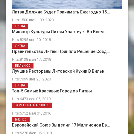
Литва Должна Будет Принимать Ежегодно 15…
Hits:1500 июнь 09, 2023
ЛИТВА
Министр Культуры Литвы Участвует Во Всем…
Hits:8295 янв 20, 2018
ЛИТВА
Правительство Литвы Приняло Решение Созд…
Hits:8138 мая 17, 2018
ВИЛЬНЮС
Лучшие Рестораны Литовской Кухни В Вильн…
Hits:7099 янв 23, 2020
ЛИТВА
Топ-5 Самых Красивых Городов Литвы
Hits:6473 сен 05, 2019
О Нас
SAMPLE DATA-ARTICLES
Hits:5752 мая 01, 2016
БИЗНЕС
Европейский Союз Выделил 17 Миллионов Ев…
Hits:5278 фев 05, 2018