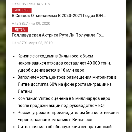
Hits:3863 сен 04, 2016
ИСТОРИЯ
В Список Отмечаемых В 2020-2021 Годах ЮН…
Hits:3827 янв 09, 2020
ЛИТВА
Голливудская Актриса Рута Ли Получила Гр…
Hits:3791 март 03, 2019
Кризис с отходами в Вильнюсе: объем
накопившихся отходов составляет 40 000 тонн,
ущерб оценивается в 18 млн евро
Заполняемость центров размещения мигрантов в
Литве достигла 60% на фоне роста миграции из
Латвии
Компания Vinted оценена в 8 миллиардов евро
после продажи акций под руководством EQT
Россия угрожает производителям беспилотников в
Европе, назвав компанию в Вильнюсе
Литва заявила об обнаружении сепаратистской