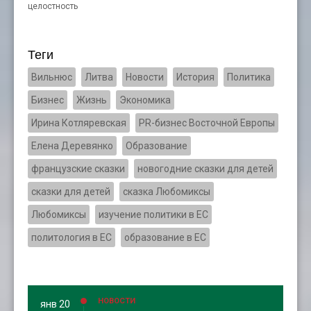
целостность
Теги
Вильнюс
Литва
Новости
История
Политика
Бизнес
Жизнь
Экономика
Ирина Котляревская
PR-бизнес Восточной Европы
Елена Деревянко
Образование
французские сказки
новогодние сказки для детей
сказки для детей
сказка Любомиксы
Любомиксы
изучение политики в ЕС
политология в ЕС
образование в ЕС
НОВОСТИ
янв 20