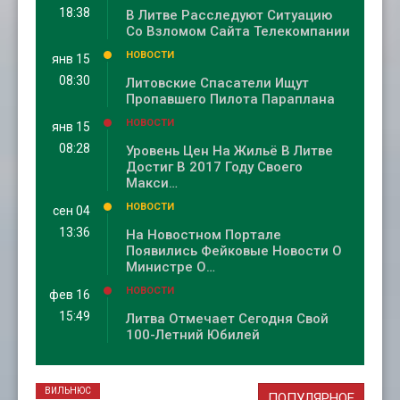
18:38
В Литве Расследуют Ситуацию
Со Взломом Сайта Телекомпании
НОВОСТИ
янв 15
08:30
Литовские Спасатели Ищут
Пропавшего Пилота Параплана
НОВОСТИ
янв 15
08:28
Уровень Цен На Жильё В Литве
Достиг В 2017 Году Своего
Макси…
НОВОСТИ
сен 04
13:36
На Новостном Портале
Появились Фейковые Новости О
Министре О…
НОВОСТИ
фев 16
15:49
Литва Отмечает Сегодня Свой
100-Летний Юбилей
ВИЛЬНЮС
ПОПУЛЯРНОЕ