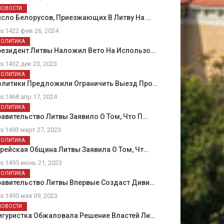
НОВОСТИ
сло Белорусов, Приезжающих В Литву На …
ts:1422 фев 26, 2024
ПОЛИТИКА
резидент Литвы Наложил Вето На Использо…
ts:1432 дек 23, 2023
ПОЛИТИКА
олитики Предложили Ограничить Выезд Про…
ts:1468 апр 17, 2024
ПОЛИТИКА
авительство Литвы Заявило О Том, Что П…
ts:1493 март 27, 2023
ПОЛИТИКА
рейская Община Литвы Заявила О Том, Чт…
ts:1495 июнь 21, 2023
ПОЛИТИКА
равительство Литвы Впервые Создаст Диви…
ts:1495 мая 09, 2023
НОВОСТИ
игуристка Обжаловала Решение Властей Ли…