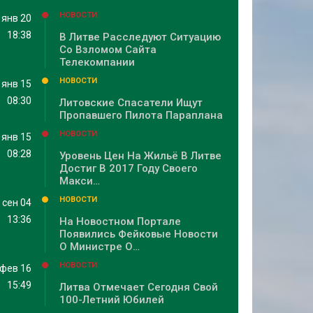
НОВОСТИ
янв 20
18:38
В Литве Расследуют Ситуацию
Со Взломом Сайта
Телекомпании
НОВОСТИ
янв 15
08:30
Литовские Спасатели Ищут
Пропавшего Пилота Параплана
НОВОСТИ
янв 15
08:28
Уровень Цен На Жильё В Литве
Достиг В 2017 Году Своего
Макси…
НОВОСТИ
сен 04
13:36
На Новостном Портале
Появились Фейковые Новости
О Министре О…
НОВОСТИ
фев 16
15:49
Литва Отмечает Сегодня Свой
100-Летний Юбилей