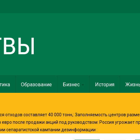
тика
Образование
Бизнес
История
Жизн
я отходов составляет 40 000 тонн,
:
Заполняемость центров разме
в евро после продажи акций под руководством
:
Россия угрожает п
нии сепаратистской кампании дезинформации
: