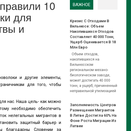
правили 10
ВАЖНОЕ
ки для
Кризис С Отходами В
твы и
Вильнюсе: Объем
Накопившихся Отходов
Составляет 40 000 Тонн,
Ущерб Оценивается В 18
Млн Евро
Объем отходов,
накопившихся на
Вильнюсском
региональном механо-
биологическом заводе,
оволоки и другие элементы,
может достигать 40 000
граничникам для того, чтобы
тонн, а ущерб, причиненный
неправильной утилизацией
для нас. Наша цель- как можно
Заполняемость Центров
этому необходимо обеспечить
Размещения Мигрантов
ток нелегальных мигрантов в
В Литве Достигла 60% На
Фоне Роста Миграции Из
становить защитный барьер и
Латвии
Мы благодарны Словении за