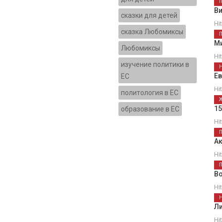
В
сказки для детей
Hi
сказка Любомиксы
М
Любомиксы
Hi
изучение политики в
Е
ЕС
Hi
политология в ЕС
1
образование в ЕС
Hi
Ак
Hi
В
Hi
Ли
Hi