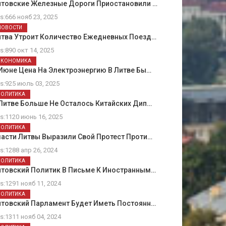
итовские Железные Дороги Приостановили …
ts:666 нояб 23, 2025
НОВОСТИ
итва Утроит Количество Ежедневных Поезд…
ts:890 окт 14, 2025
ЭКОНОМИКА
Июне Цена На Электроэнергию В Литве Бы…
ts:925 июль 03, 2025
ПОЛИТИКА
Литве Больше Не Осталось Китайских Дип…
ts:1120 июнь 16, 2025
ПОЛИТИКА
асти Литвы Выразили Свой Протест Проти…
ts:1288 апр 26, 2024
ПОЛИТИКА
итовский Политик В Письме К Иностранным…
ts:1291 нояб 11, 2024
ПОЛИТИКА
итовский Парламент Будет Иметь Постоянн…
ts:1311 нояб 04, 2024