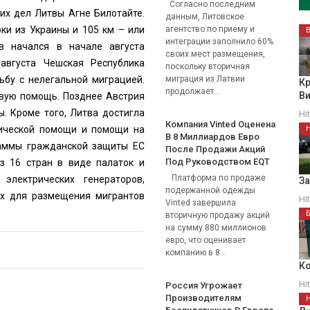
Согласно последним
их дел Литвы Агне Билотайте.
данным, Литовское
ки из Украины и 105 км – или
агентство по приему и
интеграции заполнило 60%
в начался в начале августа
своих мест размещения,
августа Чешская Республика
поскольку вторичная
ьбу с нелегальной миграцией.
миграция из Латвии
Кр
продолжает...
В
овую помощь. Позднее Австрия
. Кроме того, Литва достигла
Hi
Компания Vinted Оценена
нической помощи и помощи на
В 8 Миллиардов Евро
раммы гражданской защиты ЕС
После Продажи Акций
Под Руководством EQT
з 16 стран в виде палаток и
Платформа по продаже
 электрических генераторов,
З
подержанной одежды
ых для размещения мигрантов
Hi
Vinted завершила
вторичную продажу акций
на сумму 880 миллионов
евро, что оценивает
компанию в 8...
Ко
Hi
Россия Угрожает
Производителям