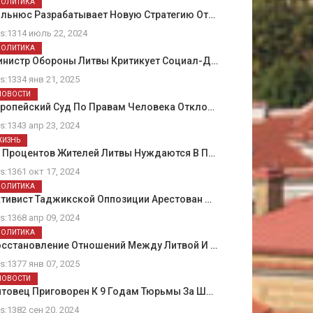
ПОЛИТИКА
ильнюс Разрабатывает Новую Стратегию От…
ts:1314 июль 22, 2024
ПОЛИТИКА
инистр Обороны Литвы Критикует Социал-Д…
ts:1334 янв 21, 2025
НОВОСТИ
вропейский Суд По Правам Человека Откло…
ts:1343 апр 23, 2024
ЖИЗНЬ
5 Процентов Жителей Литвы Нуждаются В П…
ts:1361 окт 17, 2024
ПОЛИТИКА
тивист Таджикской Оппозиции Арестован …
ts:1368 апр 09, 2024
ПОЛИТИКА
осстановление Отношений Между Литвой И …
ts:1377 янв 07, 2025
НОВОСТИ
товец Приговорен К 9 Годам Тюрьмы За Ш…
ts:1382 сен 20, 2024