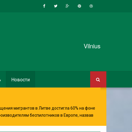
Vilnius
ь
Новости
щения мигрантов в Литве достигла 60% на фоне
роизводителям беспилотников в Европе, назвав