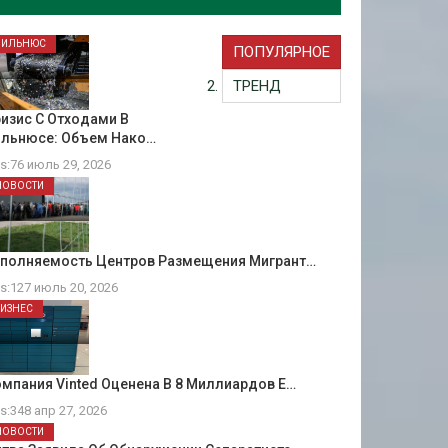
ВИЛЬНЮС
ПОПУЛЯРНОЕ
ТРЕНД
изис С Отходами В
ильнюсе: Объем Нако…
ts:76 июль 29, 2026
НОВОСТИ
аполняемость Центров Размещения Мигрант…
ts:127 июль 20, 2026
БИЗНЕС
мпания Vinted Оценена В 8 Миллиардов Е…
ts:348 апр 27, 2026
НОВОСТИ