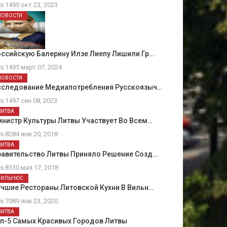
ts:1495 окт 23, 2023
НОВОСТИ
ссийскую Балерину Илзе Лиепу Лишили Гр…
ts:1495 март 07, 2024
НОВОСТИ
сследование Медиапотребления Русскоязыч…
ts:1497 сен 08, 2023
ЛИТВА
нистр Культуры Литвы Участвует Во Всем…
ts:8284 янв 20, 2018
ЛИТВА
равительство Литвы Приняло Решение Созд…
ts:8130 мая 17, 2018
ВИЛЬНЮС
чшие Рестораны Литовской Кухни В Вильн…
ts:7089 янв 23, 2020
ЛИТВА
оп-5 Самых Красивых Городов Литвы