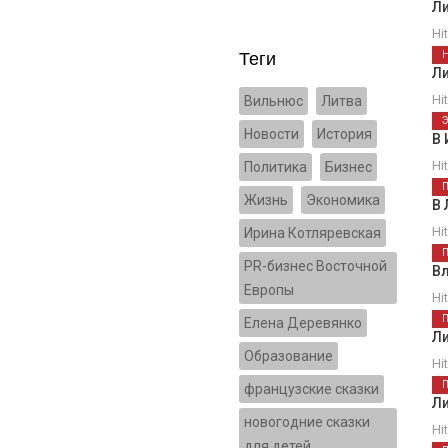
Л
Hi
Теги
Л
Hi
Вильнюс
Литва
Новости
История
В 
Hi
Политика
Бизнес
Жизнь
Экономика
В 
Hi
Ирина Котляревская
PR-бизнес Восточной
Вл
Европы
Hi
Елена Деревянко
Л
Образование
Hi
французские сказки
Л
новогодние сказки
Hi
для детей