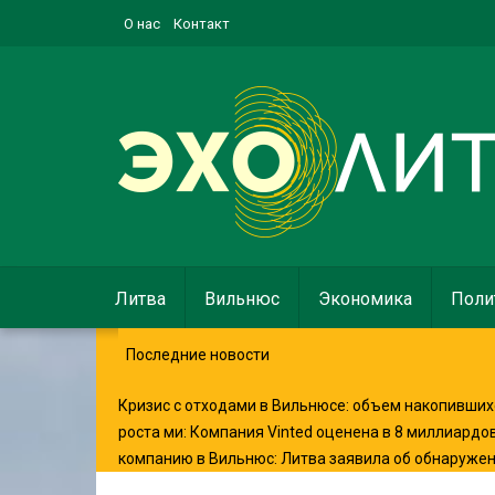
О нас
Контакт
Литва
Вильнюс
Экономика
Поли
Последние новости
Кризис с отходами в Вильнюсе: объем накопившихс
роста ми
:
Компания Vinted оценена в 8 миллиардо
компанию в Вильнюс
:
Литва заявила об обнаруже