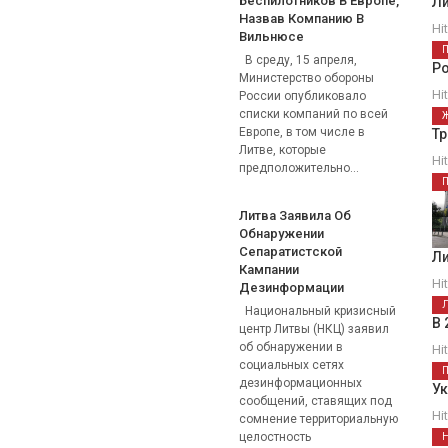
Беспилотников В Европе,
Ли
Назвав Компанию В
Hi
Вильнюсе
В среду, 15 апреля,
Р
Министерство обороны
Hi
России опубликовало
списки компаний по всей
Европе, в том числе в
Тр
Литве, которые
Hi
предположительно...
Литва Заявила Об
Обнаружении
Сепаратистской
Ли
Кампании
Hi
Дезинформации
Национальный кризисный
В 
центр Литвы (НКЦ) заявил
об обнаружении в
Hi
социальных сетях
дезинформационных
Ук
сообщений, ставящих под
Hi
сомнение территориальную
целостность