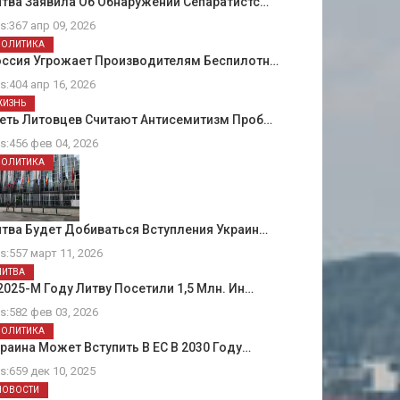
тва Заявила Об Обнаружении Сепаратистс…
ts:367 апр 09, 2026
ПОЛИТИКА
оссия Угрожает Производителям Беспилотн…
ts:404 апр 16, 2026
ЖИЗНЬ
еть Литовцев Считают Антисемитизм Проб…
ts:456 фев 04, 2026
ПОЛИТИКА
тва Будет Добиваться Вступления Украин…
ts:557 март 11, 2026
ЛИТВА
2025-М Году Литву Посетили 1,5 Млн. Ин…
ts:582 фев 03, 2026
ПОЛИТИКА
раина Может Вступить В ЕС В 2030 Году…
ts:659 дек 10, 2025
НОВОСТИ