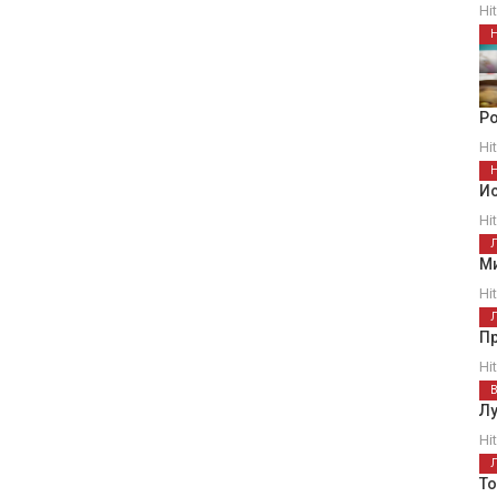
Hi
Ро
Hi
И
Hi
Ми
Hi
П
Hi
Лу
Hi
Т