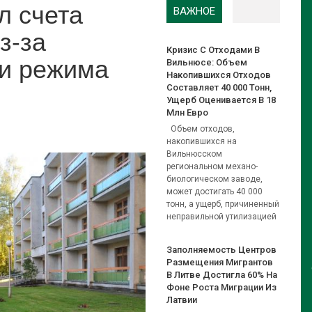
л счета
ВАЖНОЕ
з-за
Кризис С Отходами В
ии режима
Вильнюсе: Объем
Накопившихся Отходов
Составляет 40 000 Тонн,
Ущерб Оценивается В 18
Млн Евро
Объем отходов,
накопившихся на
Вильнюсском
региональном механо-
биологическом заводе,
может достигать 40 000
тонн, а ущерб, причиненный
неправильной утилизацией
Заполняемость Центров
Размещения Мигрантов
В Литве Достигла 60% На
Фоне Роста Миграции Из
Латвии