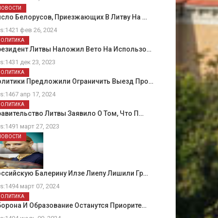
НОВОСТИ
сло Белорусов, Приезжающих В Литву На …
ts:1421 фев 26, 2024
ПОЛИТИКА
резидент Литвы Наложил Вето На Использо…
ts:1431 дек 23, 2023
ПОЛИТИКА
олитики Предложили Ограничить Выезд Про…
ts:1467 апр 17, 2024
ПОЛИТИКА
авительство Литвы Заявило О Том, Что П…
ts:1491 март 27, 2023
НОВОСТИ
ссийскую Балерину Илзе Лиепу Лишили Гр…
ts:1494 март 07, 2024
ПОЛИТИКА
орона И Образование Останутся Приорите…