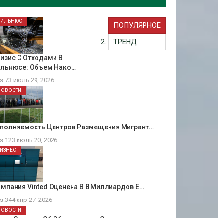
ВИЛЬНЮС
ПОПУЛЯРНОЕ
ТРЕНД
изис С Отходами В
ильнюсе: Объем Нако…
ts:73 июль 29, 2026
НОВОСТИ
аполняемость Центров Размещения Мигрант…
ts:123 июль 20, 2026
БИЗНЕС
мпания Vinted Оценена В 8 Миллиардов Е…
ts:344 апр 27, 2026
НОВОСТИ