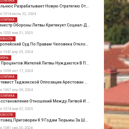
ПОЛИТИКА
ильнюс Разрабатывает Новую Стратегию От…
ts:1314 июль 22, 2024
ПОЛИТИКА
инистр Обороны Литвы Критикует Социал-Д…
ts:1333 янв 21, 2025
НОВОСТИ
вропейский Суд По Правам Человека Откло…
ts:1342 апр 23, 2024
ЖИЗНЬ
5 Процентов Жителей Литвы Нуждаются В П…
ts:1359 окт 17, 2024
ПОЛИТИКА
тивист Таджикской Оппозиции Арестован …
ts:1367 апр 09, 2024
ПОЛИТИКА
осстановление Отношений Между Литвой И …
ts:1374 янв 07, 2025
НОВОСТИ
товец Приговорен К 9 Годам Тюрьмы За Ш…
ts:1381 сен 20, 2024