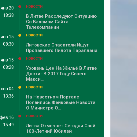
НОВОСТИ
янв 20
18:38
В Литве Расследуют Ситуацию
Со Взломом Сайта
Телекомпании
НОВОСТИ
янв 15
08:30
Литовские Спасатели Ищут
Пропавшего Пилота Параплана
НОВОСТИ
янв 15
08:28
Уровень Цен На Жильё В Литве
Достиг В 2017 Году Своего
Макси…
НОВОСТИ
сен 04
13:36
На Новостном Портале
Появились Фейковые Новости
О Министре О…
НОВОСТИ
фев 16
15:49
Литва Отмечает Сегодня Свой
100-Летний Юбилей