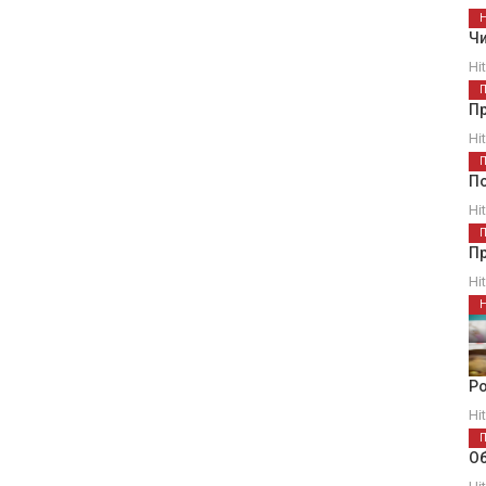
Чи
Hi
П
Hi
П
Hi
Пр
Hi
Ро
Hi
Об