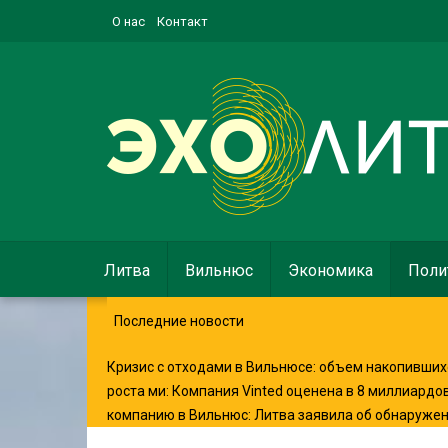
О нас
Контакт
Литва
Вильнюс
Экономика
Поли
Последние новости
Кризис с отходами в Вильнюсе: объем накопившихс
роста ми
:
Компания Vinted оценена в 8 миллиардо
компанию в Вильнюс
:
Литва заявила об обнаруже