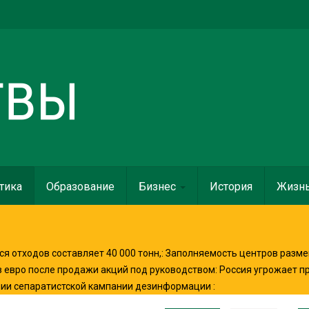
тика
Образование
Бизнес
История
Жизн
я отходов составляет 40 000 тонн,
:
Заполняемость центров разме
в евро после продажи акций под руководством
:
Россия угрожает п
нии сепаратистской кампании дезинформации
: