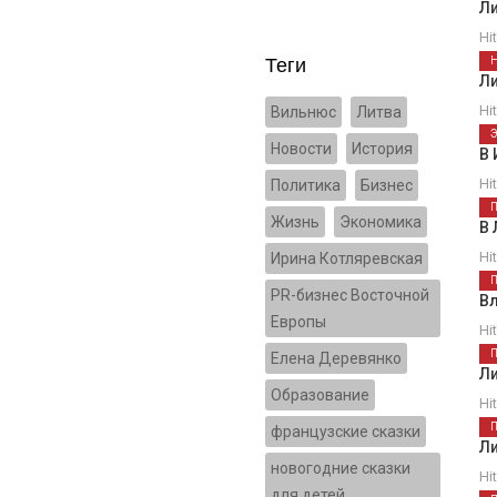
Л
Hi
Теги
Л
Hi
Вильнюс
Литва
Новости
История
В 
Hi
Политика
Бизнес
Жизнь
Экономика
В 
Hi
Ирина Котляревская
PR-бизнес Восточной
Вл
Европы
Hi
Елена Деревянко
Л
Образование
Hi
французские сказки
Л
новогодние сказки
Hi
для детей