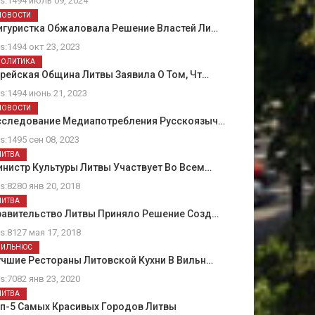
ts:1494 июль 09, 2024
НОВОСТИ
игуристка Обжаловала Решение Властей Ли…
ts:1494 окт 23, 2023
ПОЛИТИКА
рейская Община Литвы Заявила О Том, Чт…
ts:1494 июнь 21, 2023
НОВОСТИ
сследование Медиапотребления Русскоязыч…
ts:1495 сен 08, 2023
ЛИТВА
нистр Культуры Литвы Участвует Во Всем…
ts:8280 янв 20, 2018
ЛИТВА
равительство Литвы Приняло Решение Созд…
ts:8127 мая 17, 2018
ВИЛЬНЮС
чшие Рестораны Литовской Кухни В Вильн…
ts:7082 янв 23, 2020
ЛИТВА
оп-5 Самых Красивых Городов Литвы