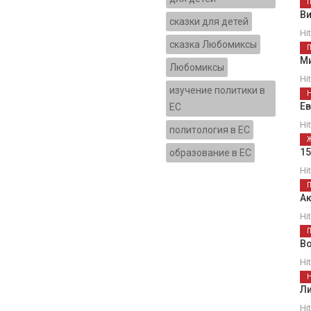
В
сказки для детей
Hi
сказка Любомиксы
М
Любомиксы
Hi
изучение политики в
Е
ЕС
Hi
политология в ЕС
1
образование в ЕС
Hi
Ак
Hi
В
Hi
Ли
Hi