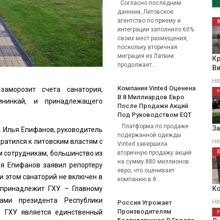
Согласно последним
данным, Литовское
агентство по приему и
интеграции заполнило 60%
своих мест размещения,
поскольку вторичная
миграция из Латвии
Кр
продолжает...
В
Hi
Компания Vinted Оценена
заморозит счета санатория,
В 8 Миллиардов Евро
ининкай, и принадлежащего
После Продажи Акций
Под Руководством EQT
Платформа по продаже
З
. Илья Епифанов, руководитель
подержанной одежды
братился к литовским властям с
Hi
Vinted завершила
м сотрудникам, большинство из
вторичную продажу акций
на сумму 880 миллионов
я Епифанов заявил репортеру
евро, что оценивает
и этом санаторий не включен в
компанию в 8...
 принадлежит ГХУ – Главному
Ко
ами президента Республики
Hi
Россия Угрожает
Производителям
. ГХУ является единственный