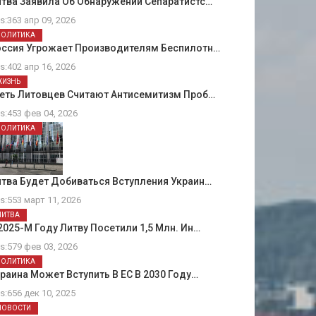
тва Заявила Об Обнаружении Сепаратистс…
ts:363 апр 09, 2026
ПОЛИТИКА
оссия Угрожает Производителям Беспилотн…
ts:402 апр 16, 2026
ЖИЗНЬ
еть Литовцев Считают Антисемитизм Проб…
ts:453 фев 04, 2026
ПОЛИТИКА
тва Будет Добиваться Вступления Украин…
ts:553 март 11, 2026
ЛИТВА
2025-М Году Литву Посетили 1,5 Млн. Ин…
ts:579 фев 03, 2026
ПОЛИТИКА
раина Может Вступить В ЕС В 2030 Году…
ts:656 дек 10, 2025
НОВОСТИ