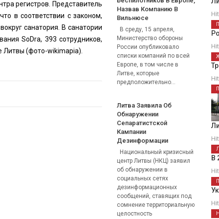
Беспилотников В Европе,
Ли
нтра регистров. Представитель
Назвав Компанию В
Hi
что в соответствии с законом,
Вильнюсе
вокруг санатория. В санатории
В среду, 15 апреля,
Р
Министерство обороны
ания SoDra, 393 сотрудников,
Hi
России опубликовало
Литвы (фото-wikimapia).
списки компаний по всей
Европе, в том числе в
Тр
Литве, которые
Hi
предположительно...
Литва Заявила Об
Обнаружении
Сепаратистской
Ли
Кампании
Hi
Дезинформации
Национальный кризисный
В 
центр Литвы (НКЦ) заявил
об обнаружении в
Hi
социальных сетях
дезинформационных
Ук
сообщений, ставящих под
Hi
сомнение территориальную
целостность