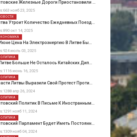
итовские Железные Дороги Приостановили …
ts:663 нояб 23, 2025
НОВОСТИ
итва Утроит Количество Ежедневных Поезд…
ts:890 окт 14, 2025
ЭКОНОМИКА
Июне Цена На Электроэнергию В Литве Бы…
ts:924 июль 03, 2025
ПОЛИТИКА
Литве Больше Не Осталось Китайских Дип…
ts:1116 июнь 16, 2025
ПОЛИТИКА
асти Литвы Выразили Свой Протест Проти…
ts:1288 апр 26, 2024
ПОЛИТИКА
итовский Политик В Письме К Иностранным…
ts:1291 нояб 11, 2024
ПОЛИТИКА
итовский Парламент Будет Иметь Постоянн…
ts:1309 нояб 04, 2024