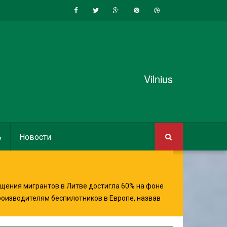
Vilnius
ь
Новости
щения мигрантов в Литве достигла 60% на фоне
роизводителям беспилотников в Европе, назвав