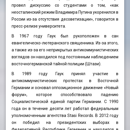
провел дискуссию со студентами о том, «как
неосталинский режим Владимира Путина укоренился в
России из-за отсутствия десоветизации», говорится в
пресс-релизе университета.
В 1967 году Гаук был рукоположен в сан
евангелическо-лютеранского священника. Из-за этого,
а также из-за его неприкрытых антикоммунистических
взглядов он находился под постоянным наблюдением
восточногерманской тайной полиции (Штази).
В 1989 году Гаук принял участие в
антикоммунистических протестах в Восточной
Германии и основал оппозиционное движение «Новый
форум», которое способствовало падению
Социалистической единой партии Германии. С 1990
года он в течение десяти лет работал федеральным
уполномоченным агентства Stasi Records. В 2012 году
он победил на президентских выборах в
Федеративной Республике Германии и находился в