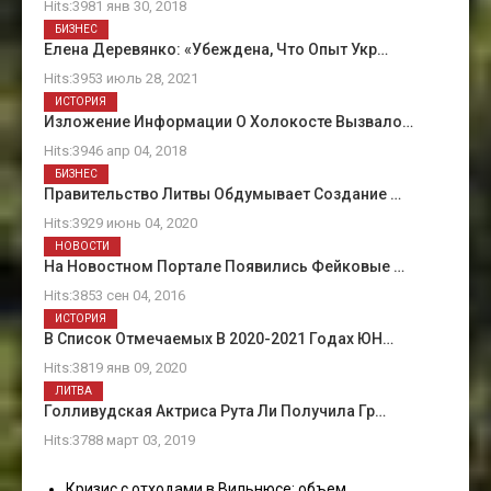
Hits:3981 янв 30, 2018
БИЗНЕС
Елена Деревянко: «Убеждена, Что Опыт Укр…
Hits:3953 июль 28, 2021
ИСТОРИЯ
Изложение Информации О Холокосте Вызвало…
Hits:3946 апр 04, 2018
БИЗНЕС
Правительство Литвы Обдумывает Создание …
Hits:3929 июнь 04, 2020
НОВОСТИ
На Новостном Портале Появились Фейковые …
Hits:3853 сен 04, 2016
ИСТОРИЯ
В Список Отмечаемых В 2020-2021 Годах ЮН…
Hits:3819 янв 09, 2020
ЛИТВА
Голливудская Актриса Рута Ли Получила Гр…
Hits:3788 март 03, 2019
Кризис с отходами в Вильнюсе: объем