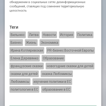
обнаружении в социальных сетях дезинформационных
сообщений, ставящих под сомнение территориальную
целостность
Теги
Вильнюс
Литва
Новости
История
Политика
Бизнес
Жизнь
Экономика
Ирина Котляревская
PR-бизнес Восточной Европы
Елена Деревянко
Образование
французские сказки
новогодние сказки для детей
сказки для детей
сказка Любомиксы
Любомиксы
изучение политики в ЕС
политология в ЕС
образование в ЕС