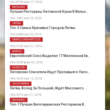
Hits:8128 мая 17, 2018
ВИЛЬНЮС
Лучшие Рестораны Литовской Кухни В Вильн…
Hits:7087 янв 23, 2020
ЛИТВА
Топ-5 Самых Красивых Городов Литвы
Hits:6458 сен 05, 2019
О Нас
SAMPLE DATA-ARTICLES
Hits:5742 мая 01, 2016
БИЗНЕС
Европейский Союз Выделил 17 Миллионов Ев…
Hits:5268 фев 05, 2018
НОВОСТИ
Литовские Спасатели Ищут Пропавшего Пило…
Hits:5249 янв 15, 2018
ЭКОНОМИКА
Литва, Вслед За Польшей, Ждёт Массового …
Hits:5014 авг 21, 2018
ВИЛЬНЮС
Топ-7 Лучших Вегетарианских Ресторанов В…