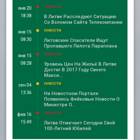
НОВОСТИ
янв 20
18:38
В Литве Расследуют Ситуацию
Со Взломом Сайта Телекомпании
НОВОСТИ
янв 15
08:30
Литовские Спасатели Ищут
Пропавшего Пилота Параплана
НОВОСТИ
янв 15
08:28
Уровень Цен На Жильё В Литве
Достиг В 2017 Году Своего
Макси…
НОВОСТИ
сен 04
13:36
На Новостном Портале
Появились Фейковые Новости О
Министре О…
НОВОСТИ
фев 16
15:49
Литва Отмечает Сегодня Свой
100-Летний Юбилей