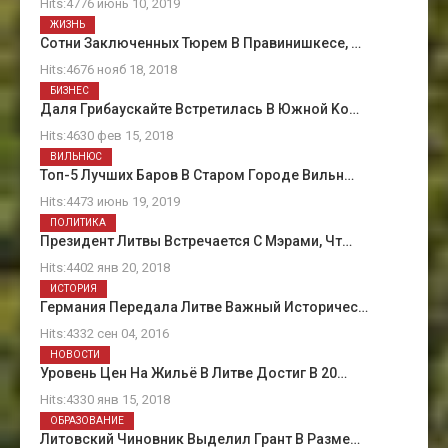
Hits:4776 июнь 10, 2019
ЖИЗНЬ
Сотни Заключенных Тюрем В Правинишкесе, …
Hits:4676 нояб 18, 2018
БИЗНЕС
Даля Грибаускайте Встретилась В Южной Kо…
Hits:4630 фев 15, 2018
ВИЛЬНЮС
Топ-5 Лучших Баров В Старом Городе Вильн…
Hits:4473 июнь 19, 2019
ПОЛИТИКА
Президент Литвы Встречается С Мэрами, Чт…
Hits:4402 янв 20, 2018
ИСТОРИЯ
Германия Передала Литве Важный Историчес…
Hits:4332 сен 04, 2016
НОВОСТИ
Уровень Цен На Жильё В Литве Достиг В 20…
Hits:4330 янв 15, 2018
ОБРАЗОВАНИЕ
Литовский Чиновник Выделил Грант В Разме…