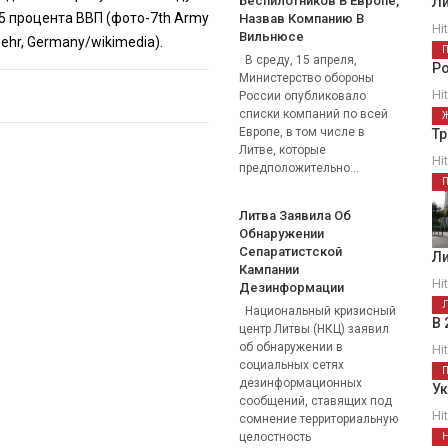
Беспилотников В Европе,
Ли
5 процента ВВП (фото-
7th Army
Назвав Компанию В
Hi
Вильнюсе
hr, Germany/wikimedia).
В среду, 15 апреля,
Р
Министерство обороны
Hi
России опубликовало
списки компаний по всей
Европе, в том числе в
Тр
Литве, которые
Hi
предположительно...
Литва Заявила Об
Обнаружении
Сепаратистской
Ли
Кампании
Hi
Дезинформации
Национальный кризисный
В 
центр Литвы (НКЦ) заявил
об обнаружении в
Hi
социальных сетях
дезинформационных
Ук
сообщений, ставящих под
Hi
сомнение территориальную
целостность