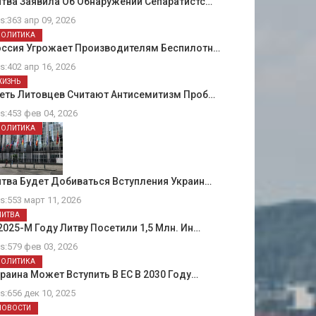
тва Заявила Об Обнаружении Сепаратистс…
ts:363 апр 09, 2026
ПОЛИТИКА
оссия Угрожает Производителям Беспилотн…
ts:402 апр 16, 2026
ЖИЗНЬ
еть Литовцев Считают Антисемитизм Проб…
ts:453 фев 04, 2026
ПОЛИТИКА
тва Будет Добиваться Вступления Украин…
ts:553 март 11, 2026
ЛИТВА
2025-М Году Литву Посетили 1,5 Млн. Ин…
ts:579 фев 03, 2026
ПОЛИТИКА
раина Может Вступить В ЕС В 2030 Году…
ts:656 дек 10, 2025
НОВОСТИ