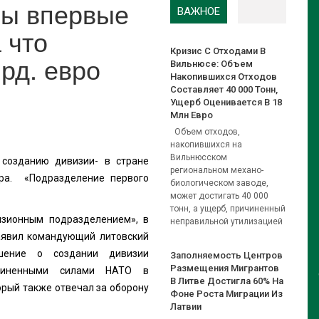
вы впервые
ВАЖНОЕ
 что
Кризис С Отходами В
рд. евро
Вильнюсе: Объем
Накопившихся Отходов
Составляет 40 000 Тонн,
Ущерб Оценивается В 18
Млн Евро
Объем отходов,
накопившихся на
Вильнюсском
созданию дивизии- в стране
региональном механо-
ера. «Подразделение первого
биологическом заводе,
может достигать 40 000
тонн, а ущерб, причиненный
изионным подразделением», в
неправильной утилизацией
аявил командующий литовский
ешение о создании дивизии
Заполняемость Центров
Размещения Мигрантов
диненными силами НАТО в
В Литве Достигла 60% На
орый также отвечал за оборону
Фоне Роста Миграции Из
Латвии