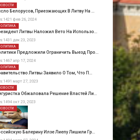
НОВОСТИ
сло Белорусов, Приезжающих В Литву На …
ts:1421 фев 26, 2024
ПОЛИТИКА
резидент Литвы Наложил Вето На Использо…
ts:1431 дек 23, 2023
ПОЛИТИКА
олитики Предложили Ограничить Выезд Про…
ts:1467 апр 17, 2024
ПОЛИТИКА
авительство Литвы Заявило О Том, Что П…
ts:1491 март 27, 2023
НОВОСТИ
игуристка Обжаловала Решение Властей Ли…
ts:1494 окт 23, 2023
НОВОСТИ
ссийскую Балерину Илзе Лиепу Лишили Гр…