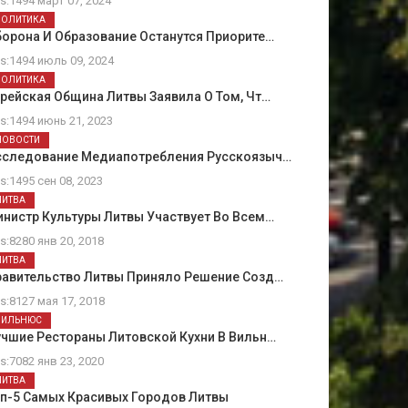
ts:1494 март 07, 2024
ПОЛИТИКА
орона И Образование Останутся Приорите…
ts:1494 июль 09, 2024
ПОЛИТИКА
рейская Община Литвы Заявила О Том, Чт…
ts:1494 июнь 21, 2023
НОВОСТИ
сследование Медиапотребления Русскоязыч…
ts:1495 сен 08, 2023
ЛИТВА
нистр Культуры Литвы Участвует Во Всем…
ts:8280 янв 20, 2018
ЛИТВА
равительство Литвы Приняло Решение Созд…
ts:8127 мая 17, 2018
ВИЛЬНЮС
чшие Рестораны Литовской Кухни В Вильн…
ts:7082 янв 23, 2020
ЛИТВА
оп-5 Самых Красивых Городов Литвы