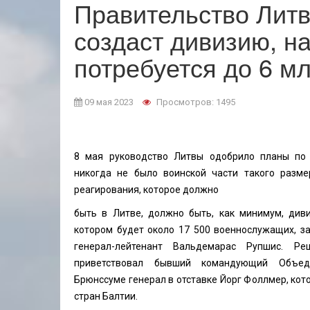
Правительство Лит
создаст дивизию, на
потребуется до 6 мл
09 мая 2023
Просмотров: 1495
8 мая руководство Литвы одобрило планы по 
никогда не было воинской части такого разм
реагирования, которое должно
быть в Литве, должно быть, как минимум, див
котором будет около 17 500 военнослужащих, з
генерал-лейтенант Вальдемарас Рупшис. Р
приветствовал бывший командующий Объе
Брюнссуме генерал в отставке Йорг Фоллмер, кот
стран Балтии.