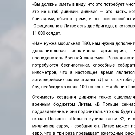
«Вы должны иметь в виду, что это потребует мног
это не штаб дивизии, дивизия — это часть, ко
бригадами, обычно тремя, и все они способны и
Официально в Литве есть две бригады, в которых
11 000 солдат.
«Нам нужна мобильная ПВО, нам нужна дополнит
дополнительная реактивная артиллерия»,
преподаватель Военной академии. Разведыват
потребуются беспилотники, способные собира
километров, что в настоящее время являетс
артиллерийских систем страны. «Для того, чтобы 
боя, необходимо около 100 танков», — добавил Пл
Стоимость создания дивизии также ошеломл
военным бюджетом Литвы. «В Польше сейчас
подразделение, и они подсчитали, что оно будет 
сказал Плокшто. «Польша купила танки K2, и 
миллионов евро», - сообщил он. Литве может п
евро, что в три раза превышает ежегодные расх