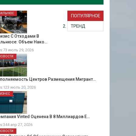
ВИЛЬНЮС
ПОПУЛЯРНОЕ
ТРЕНД
изис С Отходами В
ильнюсе: Объем Нако…
ts:73 июль 29, 2026
НОВОСТИ
аполняемость Центров Размещения Мигрант…
ts:123 июль 20, 2026
БИЗНЕС
мпания Vinted Оценена В 8 Миллиардов Е…
ts:344 апр 27, 2026
НОВОСТИ