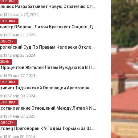
ПОЛИТИКА
ильнюс Разрабатывает Новую Стратегию От…
ts:1314 июль 22, 2024
ПОЛИТИКА
инистр Обороны Литвы Критикует Социал-Д…
ts:1332 янв 21, 2025
НОВОСТИ
вропейский Суд По Правам Человека Откло…
ts:1342 апр 23, 2024
ЖИЗНЬ
5 Процентов Жителей Литвы Нуждаются В П…
ts:1359 окт 17, 2024
ПОЛИТИКА
тивист Таджикской Оппозиции Арестован …
ts:1367 апр 09, 2024
ПОЛИТИКА
осстановление Отношений Между Литвой И …
ts:1374 янв 07, 2025
НОВОСТИ
товец Приговорен К 9 Годам Тюрьмы За Ш…
ts:1381 сен 20, 2024