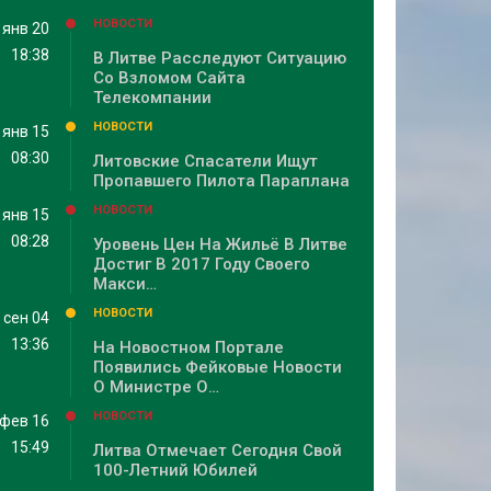
НОВОСТИ
янв 20
18:38
В Литве Расследуют Ситуацию
Со Взломом Сайта
Телекомпании
НОВОСТИ
янв 15
08:30
Литовские Спасатели Ищут
Пропавшего Пилота Параплана
НОВОСТИ
янв 15
08:28
Уровень Цен На Жильё В Литве
Достиг В 2017 Году Своего
Макси…
НОВОСТИ
сен 04
13:36
На Новостном Портале
Появились Фейковые Новости
О Министре О…
НОВОСТИ
фев 16
15:49
Литва Отмечает Сегодня Свой
100-Летний Юбилей