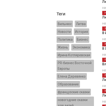
Л
Hi
Теги
Л
Hi
Вильнюс
Литва
Новости
История
В 
Hi
Политика
Бизнес
Жизнь
Экономика
В 
Hi
Ирина Котляревская
PR-бизнес Восточной
Вл
Европы
Hi
Елена Деревянко
Л
Образование
Hi
французские сказки
Л
новогодние сказки
Hi
для детей