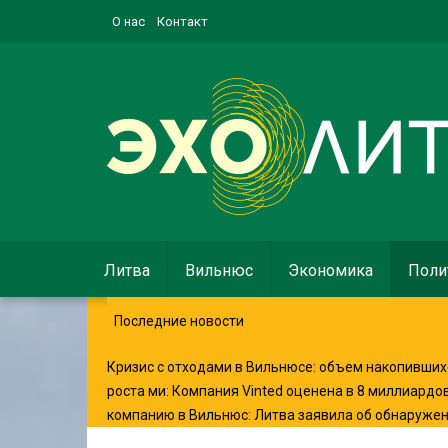
О нас
Контакт
Литва
Вильнюс
Экономика
Поли
Последние новости
Кризис с отходами в Вильнюсе: объем накопившихс
роста ми
:
Компания Vinted оценена в 8 миллиардо
компанию в Вильнюс
:
Литва заявила об обнаруже