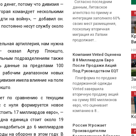
Согласно последним
о денег, потому что дивизия —
данным, Литовское
торая командует несколькими
агентство по приему и
интеграции заполнило 60%
дти на войну», — добавил он.
своих мест размещения,
 постоянно несут службу около
поскольку вторичная
миграция из Латвии
Кр
продолжает...
В
ельная артиллерия, нам нужна
Hi
 — сказал Артур Плокшто,
Компания Vinted Оценена
ельным подразделениям также
В 8 Миллиардов Евро
ть данные за пределами 100
После Продажи Акций
Под Руководством EQT
я рабочим диапазоном новых
Платформа по продаже
З
дивизия имела влияние на поле
подержанной одежды
окшто.
Hi
Vinted завершила
вторичную продажу акций
яет по сравнению с текущим
на сумму 880 миллионов
 с нуля формируется новое
евро, что оценивает
компанию в 8...
стоить 17 миллиардов евро», —
Ко
одна единица стоит около 19
Hi
Россия Угрожает
онадобиться до 6 миллиардов
Производителям
оды на оборону в этом году. В