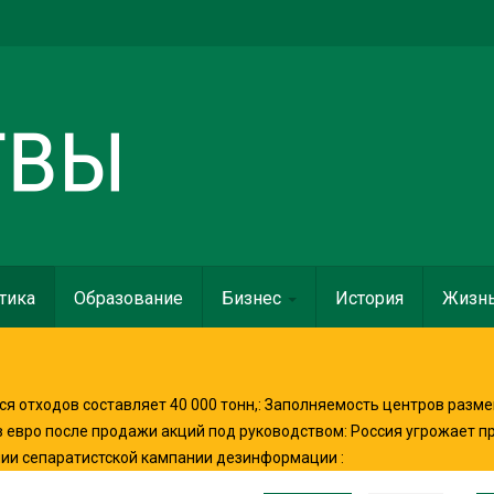
тика
Образование
Бизнес
История
Жизн
я отходов составляет 40 000 тонн,
:
Заполняемость центров разме
в евро после продажи акций под руководством
:
Россия угрожает п
нии сепаратистской кампании дезинформации
: