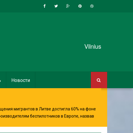
Vilnius
ь
Новости
щения мигрантов в Литве достигла 60% на фоне
роизводителям беспилотников в Европе, назвав