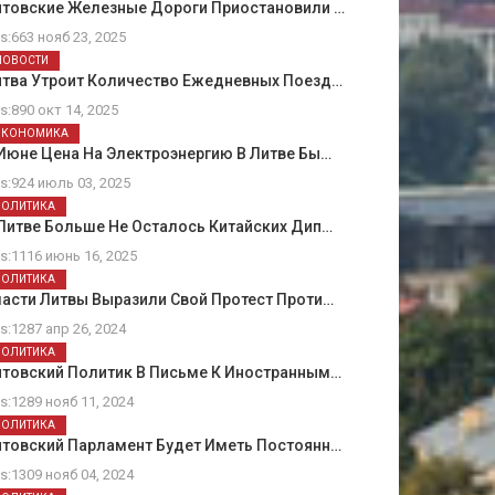
итовские Железные Дороги Приостановили …
ts:663 нояб 23, 2025
НОВОСТИ
итва Утроит Количество Ежедневных Поезд…
ts:890 окт 14, 2025
ЭКОНОМИКА
Июне Цена На Электроэнергию В Литве Бы…
ts:924 июль 03, 2025
ПОЛИТИКА
Литве Больше Не Осталось Китайских Дип…
ts:1116 июнь 16, 2025
ПОЛИТИКА
асти Литвы Выразили Свой Протест Проти…
ts:1287 апр 26, 2024
ПОЛИТИКА
итовский Политик В Письме К Иностранным…
ts:1289 нояб 11, 2024
ПОЛИТИКА
итовский Парламент Будет Иметь Постоянн…
ts:1309 нояб 04, 2024