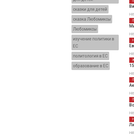
В
сказки для детей
Hi
сказка Любомиксы
М
Любомиксы
Hi
изучение политики в
Е
ЕС
Hi
политология в ЕС
1
образование в ЕС
Hi
Ак
Hi
В
Hi
Ли
Hi