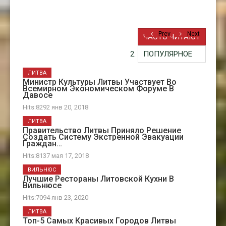
Prev
Prev
Next
Next
ЧАСТО ЧИТАЮТ
ПОПУЛЯРНОЕ
ЛИТВА
Министр Культуры Литвы Участвует Во
Всемирном Экономическом Форуме В
Давосе
Hits:8292 янв 20, 2018
ЛИТВА
Правительство Литвы Приняло Решение
Создать Систему Экстренной Эвакуации
Граждан…
Hits:8137 мая 17, 2018
ВИЛЬНЮС
Лучшие Рестораны Литовской Кухни В
Вильнюсе
Hits:7094 янв 23, 2020
ЛИТВА
Топ-5 Самых Красивых Городов Литвы