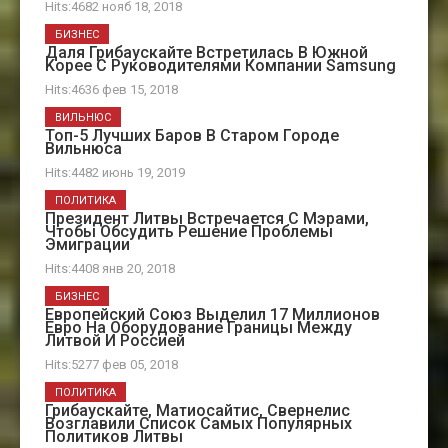
Hits:4682 нояб 18, 2018
БИЗНЕС
Даля Грибаускайте Встретилась В Южной
Kорее С Руководителями Компании Samsung
Hits:4636 фев 15, 2018
ВИЛЬНЮС
Топ-5 Лучших Баров В Старом Городе
Вильнюса
Hits:4482 июнь 19, 2019
ПОЛИТИКА
Президент Литвы Встречается С Мэрами,
Чтобы Обсудить Решение Проблемы
Эмиграции
Hits:4408 янв 20, 2018
БИЗНЕС
Европейский Союз Выделил 17 Миллионов
Евро На Оборудование Границы Между
Литвой И Россией
Hits:5277 фев 05, 2018
ПОЛИТИКА
Грибаускайте, Матиосайтис, Свернелис
Возглавили Список Самых Популярных
Политиков Литвы