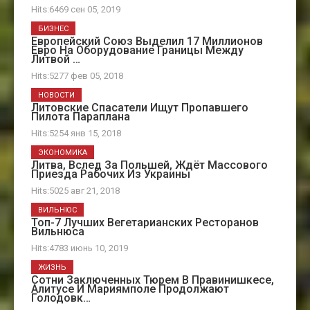
Hits:6469 сен 05, 2019
БИЗНЕС
Европейский Союз Выделил 17 Миллионов
Евро На Оборудование Границы Между
Литвой …
Hits:5277 фев 05, 2018
НОВОСТИ
Литовские Спасатели Ищут Пропавшего
Пилота Параплана
Hits:5254 янв 15, 2018
ЭКОНОМИКА
Литва, Вслед За Польшей, Ждёт Массового
Приезда Рабочих Из Украины
Hits:5025 авг 21, 2018
ВИЛЬНЮС
Топ-7 Лучших Вегетарианских Ресторанов
Вильнюса
Hits:4783 июнь 10, 2019
ЖИЗНЬ
Сотни Заключенных Тюрем В Правинишкесе,
Алитусе И Мариямполе Продолжают
Голодовк…