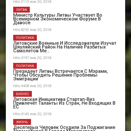
Hits:3115 янв 20, 2018
ЛИТВА
Министр Культуры Литвы Участвует Во
Всемирном Экономическом Форуме В
Давосе
Hits:8292 янв 20, 2018
ПОЛИТИКА
Литовские Военные И Исследователи Изучат
Шяуляйский Район На Наличие Разбитых
Самолетов Ме…
Hits:4197 янв 20, 2018
ПОЛИТИКА
Президент Литвы Встречается С Мэрами,
Чтобы Обсудить Решение Проблемы
Эмиграции
Hits:4408 янв 20, 2018
БИЗНЕС
Литовская Инициатива Стартап-Виз
Привлечёт Таланты Из Стран, Не Входящих В
ЕС
Hits:4143 янв 20, 2018
ЖИЗНЬ
Десятерых Человек Осудили За Поджигание