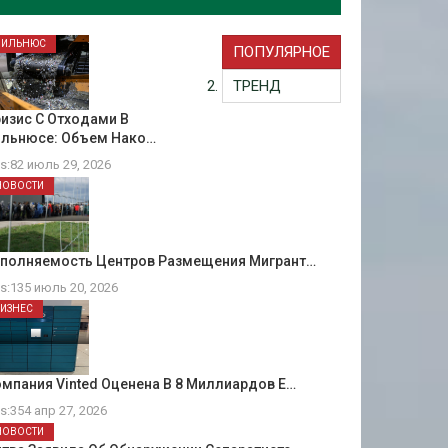
ВИЛЬНЮС
ПОПУЛЯРНОЕ
ТРЕНД
изис С Отходами В
ильнюсе: Объем Нако…
ts:82 июль 29, 2026
НОВОСТИ
аполняемость Центров Размещения Мигрант…
ts:135 июль 20, 2026
БИЗНЕС
мпания Vinted Оценена В 8 Миллиардов Е…
ts:354 апр 27, 2026
НОВОСТИ