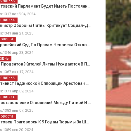
ПОЛИТИКА
итовский Парламент Будет Иметь Постоянн…
ts:1317 нояб 04, 2024
ПОЛИТИКА
инистр Обороны Литвы Критикует Социал-Д…
ts:1341 янв 21, 2025
НОВОСТИ
вропейский Суд По Правам Человека Откло…
ts:1346 апр 23, 2024
ЖИЗНЬ
5 Процентов Жителей Литвы Нуждаются В П…
ts:1367 окт 17, 2024
ПОЛИТИКА
тивист Таджикской Оппозиции Арестован …
ts:1371 апр 09, 2024
ПОЛИТИКА
осстановление Отношений Между Литвой И …
ts:1383 янв 07, 2025
НОВОСТИ
товец Приговорен К 9 Годам Тюрьмы За Ш…
ts:1389 сен 20, 2024