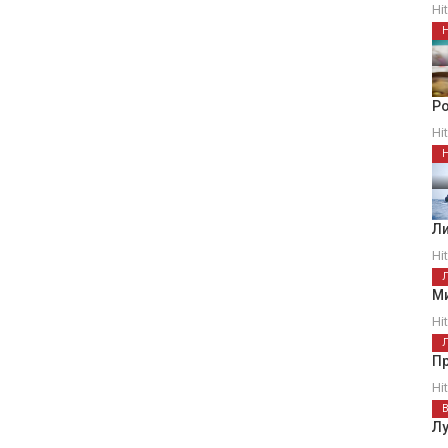
Hi
Ро
Hi
Л
Hi
Ми
Hi
П
Hi
Лу