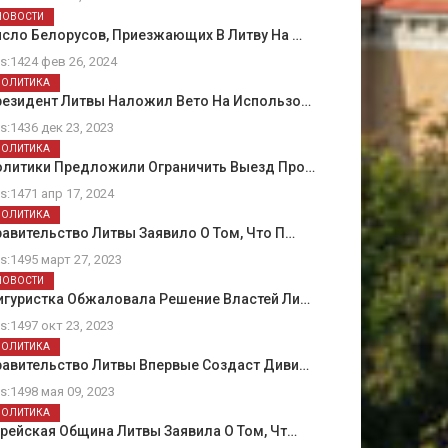
НОВОСТИ
сло Белорусов, Приезжающих В Литву На …
ts:1424 фев 26, 2024
ПОЛИТИКА
резидент Литвы Наложил Вето На Использо…
ts:1436 дек 23, 2023
ПОЛИТИКА
олитики Предложили Ограничить Выезд Про…
ts:1471 апр 17, 2024
ПОЛИТИКА
авительство Литвы Заявило О Том, Что П…
ts:1495 март 27, 2023
НОВОСТИ
игуристка Обжаловала Решение Властей Ли…
ts:1497 окт 23, 2023
ПОЛИТИКА
равительство Литвы Впервые Создаст Диви…
ts:1498 мая 09, 2023
ПОЛИТИКА
рейская Община Литвы Заявила О Том, Чт…