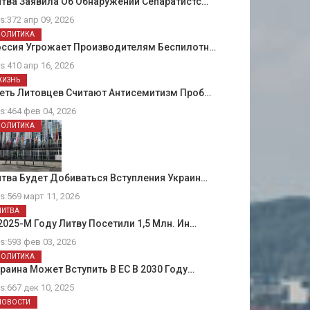
тва Заявила Об Обнаружении Сепаратистс…
ts:372 апр 09, 2026
ПОЛИТИКА
оссия Угрожает Производителям Беспилотн…
ts:410 апр 16, 2026
ЖИЗНЬ
еть Литовцев Считают Антисемитизм Проб…
ts:464 фев 04, 2026
ПОЛИТИКА
тва Будет Добиваться Вступления Украин…
ts:569 март 11, 2026
ЛИТВА
2025-М Году Литву Посетили 1,5 Млн. Ин…
ts:593 фев 03, 2026
ПОЛИТИКА
раина Может Вступить В ЕС В 2030 Году…
ts:667 дек 10, 2025
НОВОСТИ