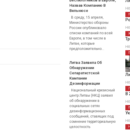
Беспилотников В Европе,
Ли
Назвав Компанию В
Hi
Вильнюсе
В среду, 15 апреля,
Р
Министерство обороны
Hi
России опубликовало
списки компаний по всей
Европе, в том числе в
Тр
Литве, которые
Hi
предположительно...
Литва Заявила Об
Обнаружении
Сепаратистской
Ли
Кампании
Hi
Дезинформации
Национальный кризисный
В 
центр Литвы (НКЦ) заявил
об обнаружении в
Hi
социальных сетях
дезинформационных
Ук
сообщений, ставящих под
Hi
сомнение территориальную
целостность