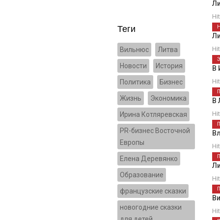
Л
Hi
Теги
Л
Hi
Вильнюс
Литва
Новости
История
В 
Hi
Политика
Бизнес
Жизнь
Экономика
В 
Hi
Ирина Котляревская
PR-бизнес Восточной
Вл
Европы
Hi
Елена Деревянко
Л
Образование
Hi
французские сказки
В
новогодние сказки
Hi
для детей