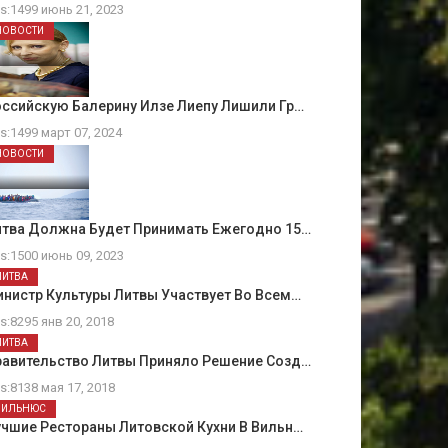
ts:1499 июнь 21, 2023
НОВОСТИ
ссийскую Балерину Илзе Лиепу Лишили Гр…
ts:1499 март 07, 2024
НОВОСТИ
итва Должна Будет Принимать Ежегодно 15…
ts:1500 июнь 09, 2023
ЛИТВА
нистр Культуры Литвы Участвует Во Всем…
ts:8295 янв 20, 2018
ЛИТВА
равительство Литвы Приняло Решение Созд…
ts:8138 мая 17, 2018
ВИЛЬНЮС
чшие Рестораны Литовской Кухни В Вильн…