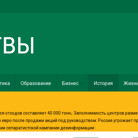
тика
Образование
Бизнес
История
Жизн
я отходов составляет 40 000 тонн,
:
Заполняемость центров разме
в евро после продажи акций под руководством
:
Россия угрожает п
нии сепаратистской кампании дезинформации
: