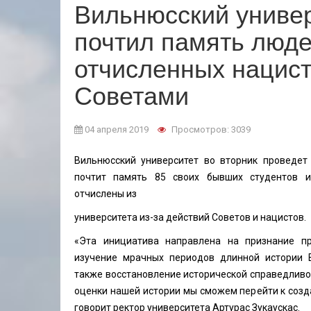
Вильнюсский униве
почтил память люде
отчисленных нацис
Советами
04 апреля 2019
Просмотров: 3039
Вильнюсский университет во вторник проведе
почтит память 85 своих бывших студентов и
отчислены из
университета из-за действий Советов и нацистов.
«Эта инициатива направлена на признание пр
изучение мрачных периодов длинной истории В
также восстановление исторической справедливо
оценки нашей истории мы сможем перейти к созд
говорит ректор университета Артурас Зукаускас.