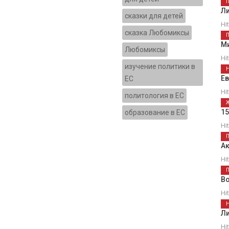
Л
сказки для детей
Hi
сказка Любомиксы
М
Любомиксы
Hi
изучение политики в
Е
ЕС
Hi
политология в ЕС
1
образование в ЕС
Hi
Ак
Hi
В
Hi
Ли
Hi