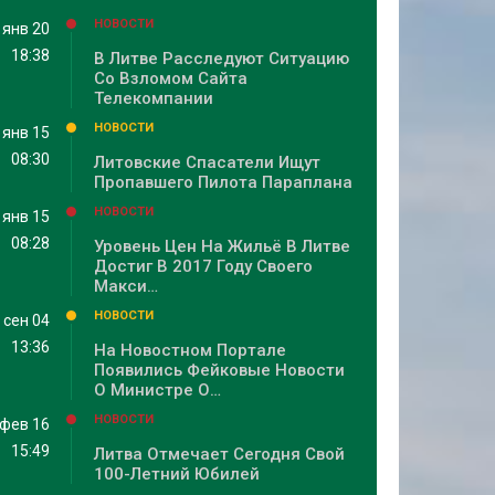
НОВОСТИ
янв 20
18:38
В Литве Расследуют Ситуацию
Со Взломом Сайта
Телекомпании
НОВОСТИ
янв 15
08:30
Литовские Спасатели Ищут
Пропавшего Пилота Параплана
НОВОСТИ
янв 15
08:28
Уровень Цен На Жильё В Литве
Достиг В 2017 Году Своего
Макси…
НОВОСТИ
сен 04
13:36
На Новостном Портале
Появились Фейковые Новости
О Министре О…
НОВОСТИ
фев 16
15:49
Литва Отмечает Сегодня Свой
100-Летний Юбилей