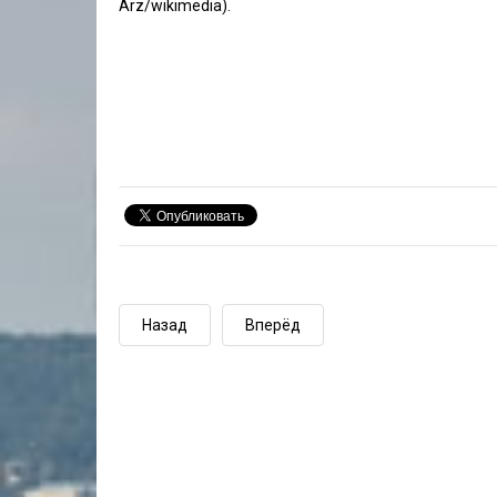
Arz
/wikimedia).
Назад
Вперёд