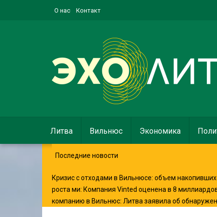
О нас
Контакт
Литва
Вильнюс
Экономика
Поли
Последние новости
Кризис с отходами в Вильнюсе: объем накопившихс
роста ми
:
Компания Vinted оценена в 8 миллиардо
компанию в Вильнюс
:
Литва заявила об обнаруже