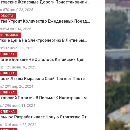
итовские Железные Дороги Приостановили …
ts:670 нояб 23, 2025
НОВОСТИ
итва Утроит Количество Ежедневных Поезд…
ts:894 окт 14, 2025
ЭКОНОМИКА
Июне Цена На Электроэнергию В Литве Бы…
ts:932 июль 03, 2025
ПОЛИТИКА
Литве Больше Не Осталось Китайских Дип…
ts:1125 июнь 16, 2025
ПОЛИТИКА
асти Литвы Выразили Свой Протест Проти…
ts:1291 апр 26, 2024
ПОЛИТИКА
итовский Политик В Письме К Иностранным…
ts:1296 нояб 11, 2024
ПОЛИТИКА
ильнюс Разрабатывает Новую Стратегию От…
ts:1316 июль 22, 2024