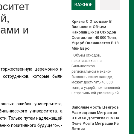
рситет
ВАЖНОЕ
й,
Кризис С Отходами В
тами и
Вильнюсе: Объем
Накопившихся Отходов
Составляет 40 000 Тонн,
Ущерб Оценивается В 18
Млн Евро
Объем отходов,
накопившихся на
Вильнюсском
т торжественную церемонию и
региональном механо-
 сотрудников, которые были
биологическом заводе,
может достигать 40 000
тонн, а ущерб, причиненный
неправильной утилизацией
ошлых ошибок университета,
Заполняемость Центров
ильнюсского университета, а
Размещения Мигрантов
сти. Только путем надлежащей
В Литве Достигла 60% На
Фоне Роста Миграции Из
анию позитивного будущего», -
Латвии