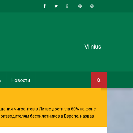
Vilnius
ь
Новости
щения мигрантов в Литве достигла 60% на фоне
роизводителям беспилотников в Европе, назвав