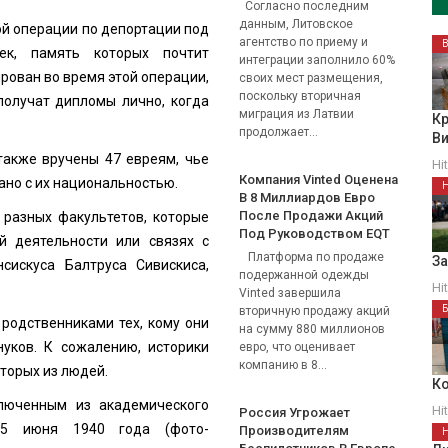
Согласно последним
данным, Литовское
ой операции по депортации под
агентство по приему и
ек, память которых почтит
интеграции заполнило 60%
рован во время этой операции,
своих мест размещения,
поскольку вторичная
получат дипломы лично, когда
миграция из Латвии
Кр
продолжает...
В
акже вручены 47 евреям, чье
Hi
Компания Vinted Оценена
зано с их национальностью.
В 8 Миллиардов Евро
После Продажи Акций
 разных факультетов, которые
Под Руководством EQT
й деятельности или связях с
Платформа по продаже
З
сискуса Балтруса Сивискиса,
подержанной одежды
Hi
Vinted завершила
вторичную продажу акций
 родственниками тех, кому они
на сумму 880 миллионов
уков. К сожалению, историки
евро, что оценивает
компанию в 8...
торых из людей.
Ко
люченным из академического
Hi
Россия Угрожает
15 июня 1940 года (фото-
Производителям